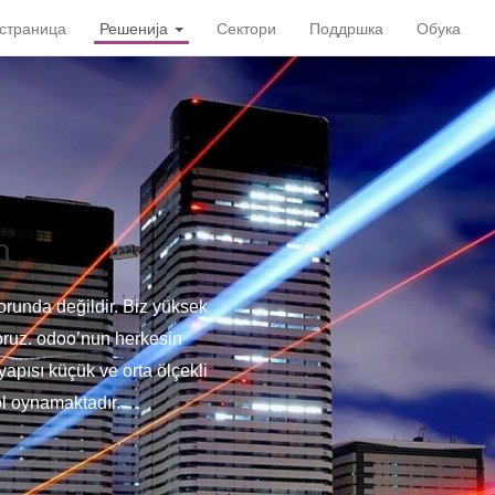
страница
Решенија
Сектори
Поддршка
Обука
n
zorunda değildir. Biz yüksek
yoruz. odoo’nun herkesin
apısı küçük ve orta ölçekli
rol oynamaktadır.