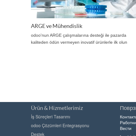
ARGE ve Mühendislik
odoo'nun ARGE çalışmalarına desteği ile pazarda
kaliteden ödün vermeyen inovatif ürünlerle ilk olun
Ürün & Hizmetlerimiz
Поврзи
İş Süreçleri Tasarımı
Контакт
Работни
odoo Çözümleri Entegrasyonu
Вести
Destek