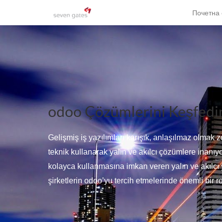
Почетна 
odoo Çözümlerini Keşfedi
Gelişmiş iş yazılımları karışık, anlaşılmaz olmak 
teknik kullanarak yalın ve akılcı çözümlere inanı
kolayca kullanmasına imkan veren yalın ve akılcı y
şirketlerin odoo’yu tercih etmelerinde önemli bir 