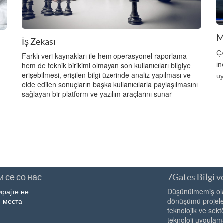
M
İş Zekası
Ça
Farklı veri kaynakları ile hem operasyonel raporlama
in
hem de teknik birikimi olmayan son kullanıcıları bilgiye
erişebilmesi, erişilen bilgi üzerinde analiz yapılması ve
uy
elde edilen sonuçların başka kullanıcılarla paylaşılmasını
sağlayan bir platform ve yazılım araçlarını sunar
 се со нас
7Gates Bilgi ve
ирајте не
Düşünülmemiş olan
 места
dönüşümü projeler
teknolojik ve sekt
teknoloji uygulama