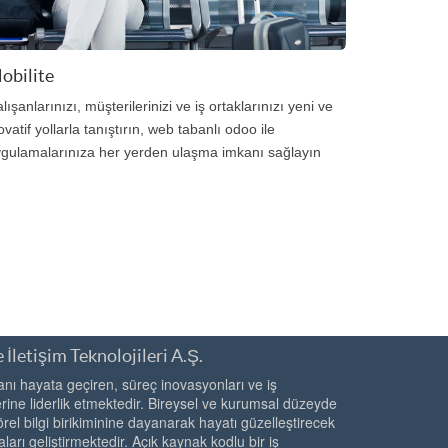
obilite
lışanlarınızı, müşterilerinizi ve iş ortaklarınızı yeni ve
ovatif yollarla tanıştırın, web tabanlı odoo ile
gulamalarınıza her yerden ulaşma imkanı sağlayın
 İletişim Teknolojileri A.Ş.
ı hayata geçiren, süreç inovasyonları ve iş
ine liderlik etmektedir. Bireysel ve kurumsal düzeyde
örel bilgi birikiminine dayanarak hayatı güzelleştirecek
ları geliştirmektedir. Açık kaynak kodlu bir iş