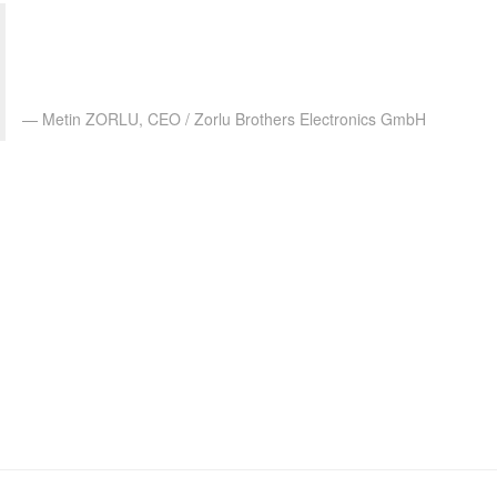
odoo üretim süreçlerimiz için vazgeçilmez bir
platform oldu. odoo ile iş emirleri ve stok hareketleri
oldukça düzenli ve takip edilebilir hale geldi.
Metin ZORLU, CEO / Zorlu Brothers Electronics GmbH