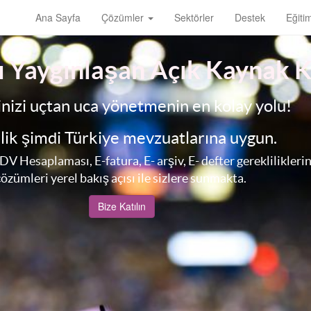
Ana Sayfa
Çözümler
Sektörler
Destek
Eğiti
zlı Yaygınlaşan Açık Kaynak
inizi uçtan uca yönetmenin en kolay yolu!
lik şimdi Türkiye mevzuatlarına uygun.
Hesaplaması, E-fatura, E- arşiv, E- defter gerekliliklerin
çözümleri yerel bakış açısı ile sizlere sunmakta.
Bize Katılın