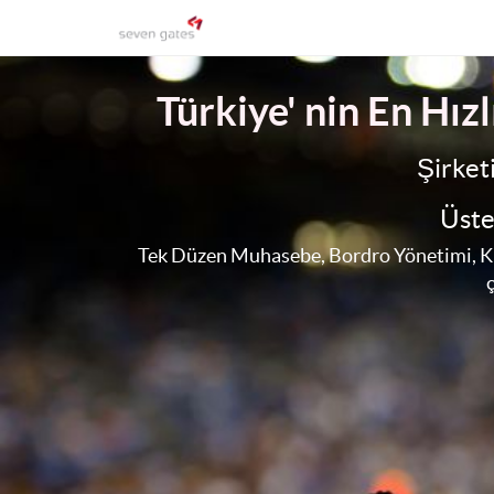
Türkiye' nin En Hı
Şirket
Üste
Tek Düzen Muhasebe, Bordro Yönetimi, KDV 