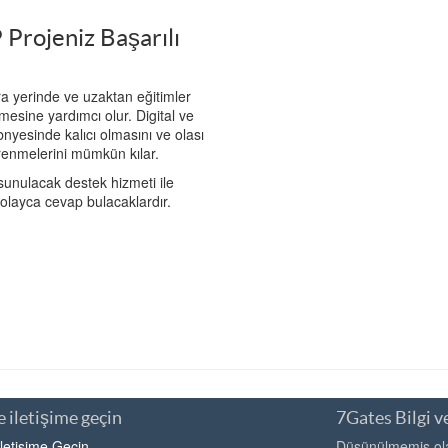
 Projeniz Başarılı
ra yerinde ve uzaktan eğitimler
mesine yardımcı olur. Digital ve
bnyesinde kalıcı olmasını ve olası
ğrenmelerini mümkün kılar.
unulacak destek hizmeti ile
kolayca cevap bulacaklardır.
 iletişime geçin
7Gates Bilgi ve
İletişime Geçin
Düşünülmemiş olan