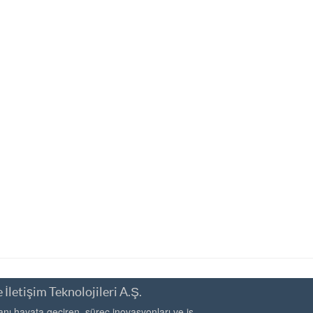
 İletişim Teknolojileri A.Ş.
ı hayata geçiren, süreç inovasyonları ve iş