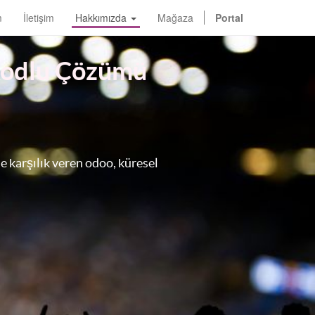
m
İletişim
Hakkımızda
Mağaza
Portal
 Kodlu Çözümü
e karşılık veren odoo, küresel