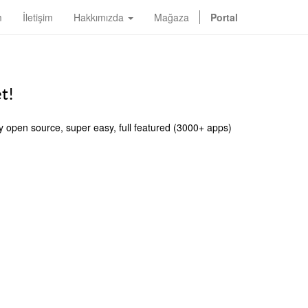
m
İletişim
Hakkımızda
Mağaza
Portal
t!
y open source, super easy, full featured (3000+ apps)