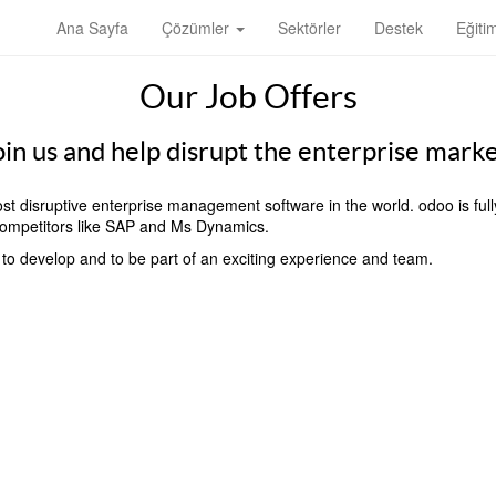
Ana Sayfa
Çözümler
Sektörler
Destek
Eğiti
Our Job Offers
oin us and help disrupt the enterprise marke
t disruptive enterprise management software in the world. odoo is full
l competitors like SAP and Ms Dynamics.
, to develop and to be part of an exciting experience and team.