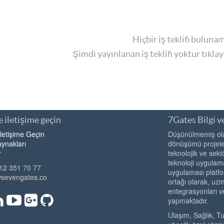
Hiçbir iş teklifi buluna
Şimdi yayınlanan iş teklifi yoktur tıkla
 iletişime geçin
7Gates Bilgi ve
İletişime Geçin
Düşünülmemiş olan
ynakları
dönüşümü projeler
r
teknolojik ve sekt
teknoloji uygulama
12 351 70 77
uygulaması platfo
@sevengates.co
ortağı olarak, u
entegrasyonları v
yapmaktadır.
Ulaşım, Sağlık, T