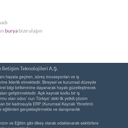
madı
yın
burya
bize ulaşın
 İletişim Teknolojileri A.Ş.
ı hayata geçiren, süreç inovasyonları ve iş
ine liderlik etmektedir. Bireysel ve kurumsal düzeyde
örel bilgi birikiminine dayanarak hayatı güzelleştirecek
ları geliştirmektedir. Açık kaynak kodlu bir iş
rmu olan odoo’ nun Türkiye’ deki ilk yetkili çözüm
zman bir kadrosuyla ERP (Kurumsal Kaynak Yönetimi)
e eğitimleri gerçekleştirmekte ve danışmanlık
urizm ve Eğitim gibi dikey olarak odaklanarak sektörlere