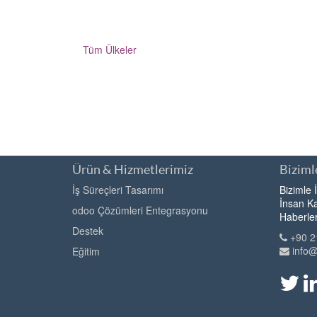
Tüm Ülkeler
Ürün & Hizmetlerimiz
Bizimle
İş Süreçleri Tasarımı
Bizimle 
İnsan Ka
odoo Çözümleri Entegrasyonu
Haberle
Destek
+90 2
info
Eğitim