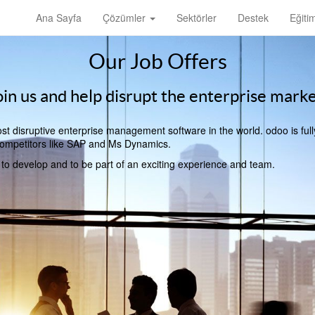
Ana Sayfa
Çözümler
Sektörler
Destek
Eğiti
Our Job Offers
oin us and help disrupt the enterprise marke
t disruptive enterprise management software in the world. odoo is full
l competitors like SAP and Ms Dynamics.
, to develop and to be part of an exciting experience and team.