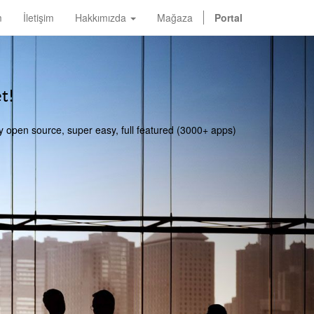
m
İletişim
Hakkımızda
Mağaza
Portal
t!
y open source, super easy, full featured (3000+ apps)