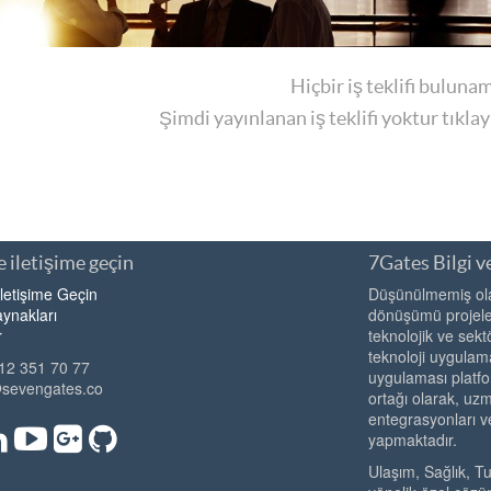
Hiçbir iş teklifi buluna
Şimdi yayınlanan iş teklifi yoktur tıkla
 iletişime geçin
7Gates Bilgi ve
İletişime Geçin
Düşünülmemiş olan
ynakları
dönüşümü projeler
r
teknolojik ve sekt
teknoloji uygulama
12 351 70 77
uygulaması platfo
@sevengates.co
ortağı olarak, u
entegrasyonları v
yapmaktadır.
Ulaşım, Sağlık, T