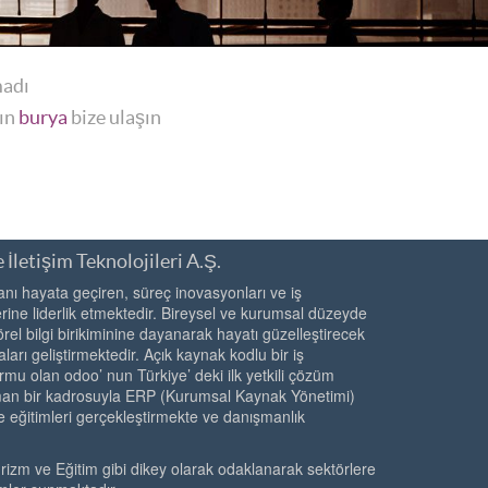
madı
yın
burya
bize ulaşın
 İletişim Teknolojileri A.Ş.
ı hayata geçiren, süreç inovasyonları ve iş
ine liderlik etmektedir. Bireysel ve kurumsal düzeyde
örel bilgi birikiminine dayanarak hayatı güzelleştirecek
ları geliştirmektedir. Açık kaynak kodlu bir iş
rmu olan odoo’ nun Türkiye’ deki ilk yetkili çözüm
zman bir kadrosuyla ERP (Kurumsal Kaynak Yönetimi)
e eğitimleri gerçekleştirmekte ve danışmanlık
urizm ve Eğitim gibi dikey olarak odaklanarak sektörlere