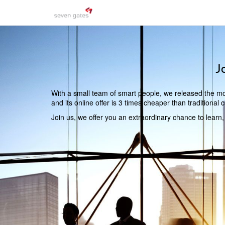
J
With a small team of smart people, we released the mos
and its online offer is 3 times cheaper than traditiona
Join us, we offer you an extraordinary chance to learn