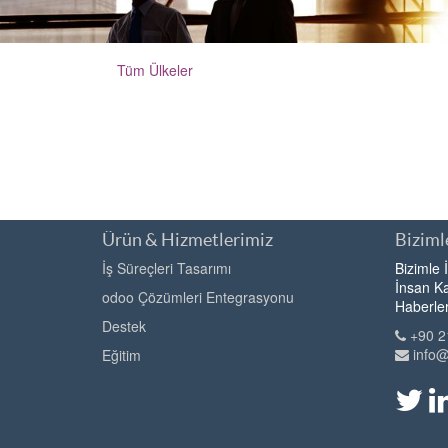
Tüm Ülkeler
Ürün & Hizmetlerimiz
Bizimle
İş Süreçleri Tasarımı
Bizimle 
İnsan Ka
odoo Çözümleri Entegrasyonu
Haberle
Destek
+90 2
info
Eğitim