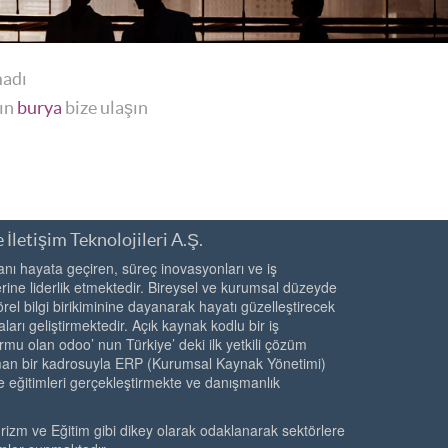
madı
yın
burya
bize ulaşın
 İletişim Teknolojileri A.Ş.
ı hayata geçiren, süreç inovasyonları ve iş
ine liderlik etmektedir. Bireysel ve kurumsal düzeyde
örel bilgi birikiminine dayanarak hayatı güzelleştirecek
ları geliştirmektedir. Açık kaynak kodlu bir iş
rmu olan odoo’ nun Türkiye’ deki ilk yetkili çözüm
zman bir kadrosuyla ERP (Kurumsal Kaynak Yönetimi)
e eğitimleri gerçekleştirmekte ve danışmanlık
urizm ve Eğitim gibi dikey olarak odaklanarak sektörlere