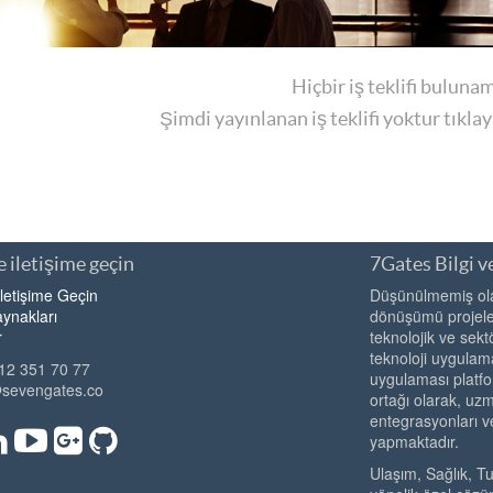
Hiçbir iş teklifi buluna
Şimdi yayınlanan iş teklifi yoktur tıkla
 iletişime geçin
7Gates Bilgi ve
İletişime Geçin
Düşünülmemiş olan
ynakları
dönüşümü projeler
r
teknolojik ve sekt
teknoloji uygulama
12 351 70 77
uygulaması platfo
@sevengates.co
ortağı olarak, u
entegrasyonları v
yapmaktadır.
Ulaşım, Sağlık, T