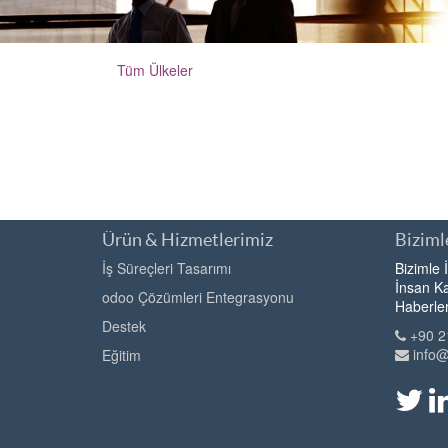
Tüm Ülkeler
Ürün & Hizmetlerimiz
Bizimle
İş Süreçleri Tasarımı
Bizimle 
İnsan Ka
odoo Çözümleri Entegrasyonu
Haberle
Destek
+90 2
info
Eğitim