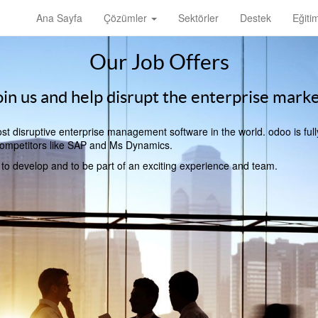
Ana Sayfa
Çözümler
Sektörler
Destek
Eğiti
Our Job Offers
oin us and help disrupt the enterprise marke
t disruptive enterprise management software in the world. odoo is full
l competitors like SAP and Ms Dynamics.
, to develop and to be part of an exciting experience and team.