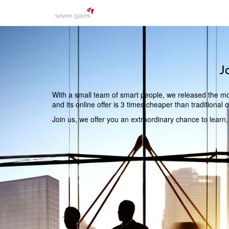
J
With a small team of smart people, we released the mos
and its online offer is 3 times cheaper than traditiona
Join us, we offer you an extraordinary chance to learn