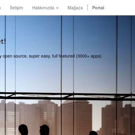
m
İletişim
Hakkımızda
Mağaza
Portal
t!
y open source, super easy, full featured (3000+ apps)