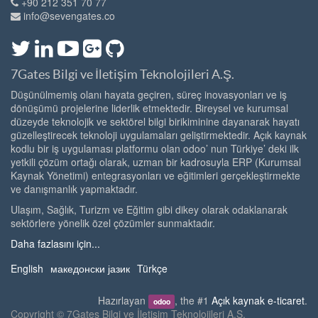
+90 212 351 70 77
info@sevengates.co
7Gates Bilgi ve İletişim Teknolojileri A.Ş.
Düşünülmemiş olanı hayata geçiren, süreç inovasyonları ve iş
dönüşümü projelerine liderlik etmektedir. Bireysel ve kurumsal
düzeyde teknolojik ve sektörel bilgi birikiminine dayanarak hayatı
güzelleştirecek teknoloji uygulamaları geliştirmektedir. Açık kaynak
kodlu bir iş uygulaması platformu olan odoo’ nun Türkiye’ deki ilk
yetkili çözüm ortağı olarak, uzman bir kadrosuyla ERP (Kurumsal
Kaynak Yönetimi) entegrasyonları ve eğitimleri gerçekleştirmekte
ve danışmanlık yapmaktadır.
Ulaşım, Sağlık, Turizm ve Eğitim gibi dikey olarak odaklanarak
sektörlere yönelik özel çözümler sunmaktadır.
Daha fazlasını için...
English
македонски јазик
Türkçe
Hazırlayan
, the #1
Açık kaynak e-ticaret
.
odoo
Copyright ©
7Gates Bilgi ve İletişim Teknolojileri A.Ş.