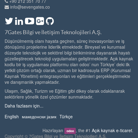
+90 212 351 70 77
info@sevengates.co
7Gates Bilgi ve İletişim Teknolojileri A.Ş.
Düşünülmemiş olanı hayata geçiren, süreç inovasyonları ve iş
dönüşümü projelerine liderlik etmektedir. Bireysel ve kurumsal
düzeyde teknolojik ve sektörel bilgi birikiminine dayanarak hayatı
güzelleştirecek teknoloji uygulamaları geliştirmektedir. Açık kaynak
kodlu bir iş uygulaması platformu olan odoo’ nun Türkiye’ deki ilk
yetkili çözüm ortağı olarak, uzman bir kadrosuyla ERP (Kurumsal
Kaynak Yönetimi) entegrasyonları ve eğitimleri gerçekleştirmekte
ve danışmanlık yapmaktadır.
Ulaşım, Sağlık, Turizm ve Eğitim gibi dikey olarak odaklanarak
sektörlere yönelik özel çözümler sunmaktadır.
Daha fazlasını için...
English
македонски јазик
Türkçe
Hazırlayan
, the #1
Açık kaynak e-ticaret
.
odoo
Copyright ©
7Gates Bilgi ve İletişim Teknolojileri A.Ş.