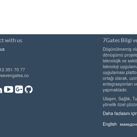
t with us
7Gates Bilgi ve
 us
Düşünülmemiş olan
dönüşümü projeler
teknolojik ve sekt
teknoloji uygulama
12 351 70 77
uygulaması platfo
@sevengates.co
ortağı olarak, u
entegrasyonları v
yapmaktadır.
Ulaşım, Sağlık, T
yönelik özel çözü
Daha fazlasını için
English
македон