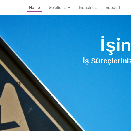
Home
Solutions
Industries
Support
T
İşin
İş Süreçlerin