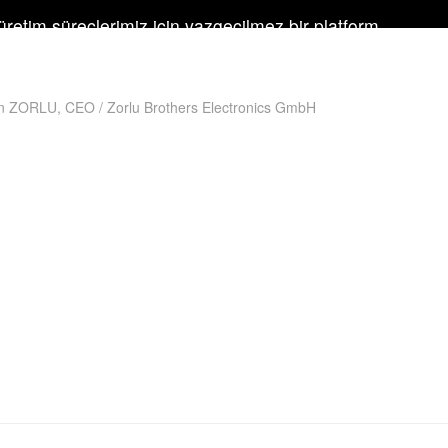
retim süreçlerimiz için vazgeçilmez bir platform
odoo ile iş emirleri ve stok hareketleri oldukça
i ve takip edilebilir hale geldi.
n ZORLU, CEO / Zorlu Brothers Electronics GmbH