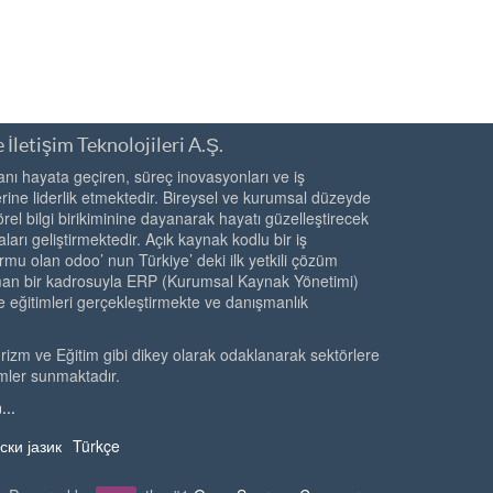
 İletişim Teknolojileri A.Ş.
ı hayata geçiren, süreç inovasyonları ve iş
ine liderlik etmektedir. Bireysel ve kurumsal düzeyde
örel bilgi birikiminine dayanarak hayatı güzelleştirecek
ları geliştirmektedir. Açık kaynak kodlu bir iş
rmu olan odoo’ nun Türkiye’ deki ilk yetkili çözüm
zman bir kadrosuyla ERP (Kurumsal Kaynak Yönetimi)
e eğitimleri gerçekleştirmekte ve danışmanlık
urizm ve Eğitim gibi dikey olarak odaklanarak sektörlere
mler sunmaktadır.
...
ски јазик
Türkçe