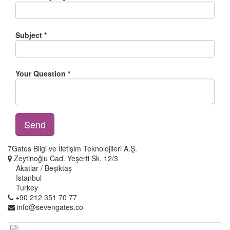
Subject
Your Question
Send
7Gates Bilgi ve İletişim Teknolojileri A.Ş.
Zeytinoğlu Cad. Yeşerti Sk. 12/3
Akatlar / Beşiktaş
Istanbul
Turkey
+90 212 351 70 77
info@sevengates.co