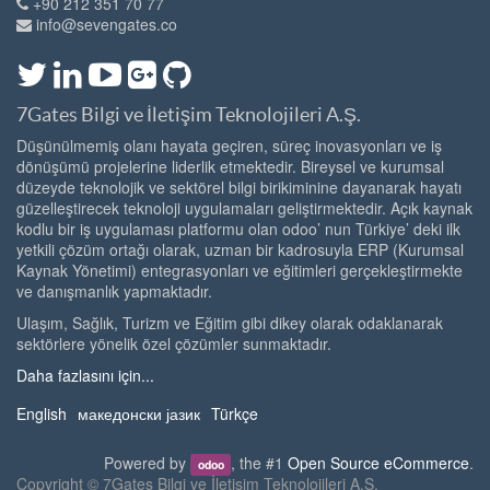
+90 212 351 70 77
info@sevengates.co
7Gates Bilgi ve İletişim Teknolojileri A.Ş.
Düşünülmemiş olanı hayata geçiren, süreç inovasyonları ve iş
dönüşümü projelerine liderlik etmektedir. Bireysel ve kurumsal
düzeyde teknolojik ve sektörel bilgi birikiminine dayanarak hayatı
güzelleştirecek teknoloji uygulamaları geliştirmektedir. Açık kaynak
kodlu bir iş uygulaması platformu olan odoo’ nun Türkiye’ deki ilk
yetkili çözüm ortağı olarak, uzman bir kadrosuyla ERP (Kurumsal
Kaynak Yönetimi) entegrasyonları ve eğitimleri gerçekleştirmekte
ve danışmanlık yapmaktadır.
Ulaşım, Sağlık, Turizm ve Eğitim gibi dikey olarak odaklanarak
sektörlere yönelik özel çözümler sunmaktadır.
Daha fazlasını için...
English
македонски јазик
Türkçe
Powered by
, the #1
Open Source eCommerce
.
odoo
Copyright ©
7Gates Bilgi ve İletişim Teknolojileri A.Ş.