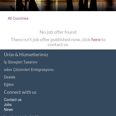
All Countries
No job offer found
There isn't job offer published now, click
here
to
contact us
Ürün & Hizmetlerimiz
İş Süreçleri Tasarımı
odoo Çözümleri Entegrasyonu
Destek
Eğitim
Connect with us
Contact us
Jobs
News